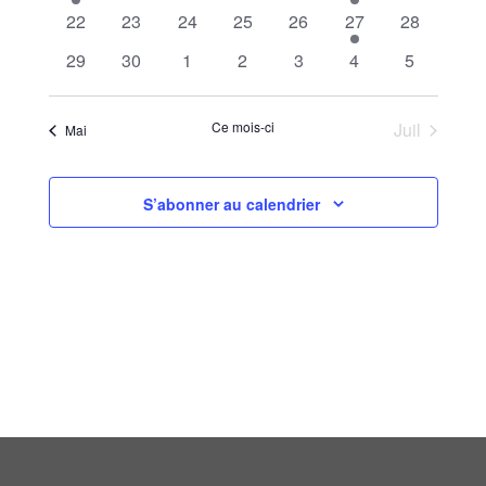
vues
0 évènements
0 évènements
0 évènements
0 évènements
0 évènements
1 évènement
0 évèneme
22
23
24
25
26
27
28
0 évènements
0 évènements
0 évènements
0 évènements
0 évènements
0 évènements
0 évèneme
29
30
1
2
3
4
5
Évènem
Ce mois-ci
Juil
Mai
S’abonner au calendrier