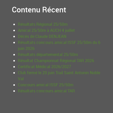
Contenu Récent
Résultats Régional 25/50m
Amical 25/50m à AUCH 4 juillet
Décès de Claude DENJEAN
Résultats concours amical ISSF 25/50m du 6
juin 2026
Résultats départemental 25/50m
Résultat Championnat Régional TAR 2026
Certificat Médical 2026/2027
Club fermé le 20 juin Trail Saint Antonin Noble
Val
Concours amical ISSF 25/50m
Résultats concours amical TAR