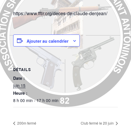
https://www.fftir.org/deces-de-claude-denjean/
Ajouter au calendrier
DÉTAILS
Date :
juin 15
Heure :
8 h 00 min - 17 h 00 min
200m fermé
Club fermé le 20 juin