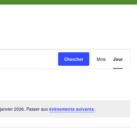
Navigat
Chercher
Mois
Jour
de
vues
Évènem
janvier 2026. Passer aux
évènements suivants
.
Notice