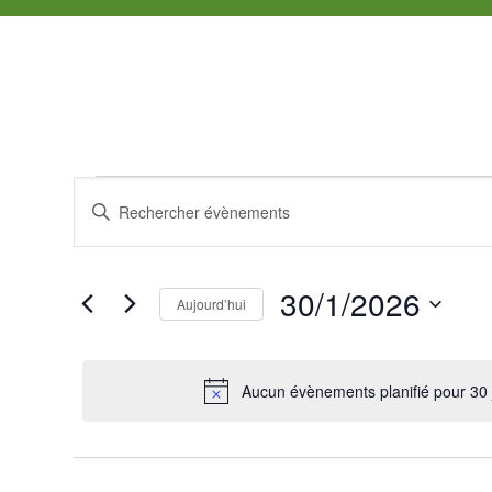
Évènements
Recherche
Saisir
mot-
et
for
clé.
Rechercher
navigation
30/1/2026
Aujourd’hui
Évènements
30
par
Sélectionnez
de
mot-
une
janvier
clé.
vues
date.
Aucun évènements planifié pour 30 
2026
Évènements