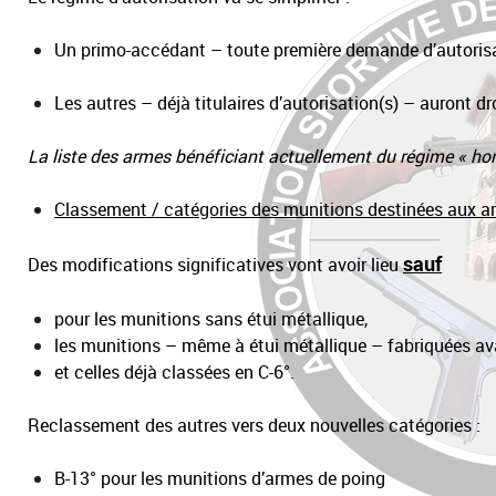
Un primo-accédant – toute première demande d’autorisati
Les autres – déjà titulaires d’autorisation(s) – auront d
La liste des armes bénéficiant actuellement du régime
«
ho
Classement / catégories des munitions destinées aux a
sauf
Des modifications significatives vont avoir lieu
pour les munitions sans étui métallique,
les munitions – même à étui métallique – fabriquées av
et celles déjà classées en C-6°.
Reclassement des autres vers deux nouvelles catégories :
B-13° pour les munitions d’armes de poing